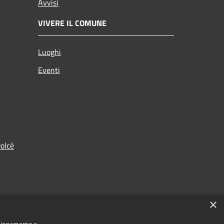
Avvisi
VIVERE IL COMUNE
Luoghi
Eventi
olcè
×
nzionamento e