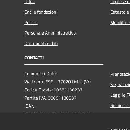
Uffici
Imprese 
Enti e fondazioni
Catasto e
Politici
Mobilità e
Personale Amministrativo
Documenti e dati
CONTATTI
Comune di Dolcè
Prenotaz
Via Trento 698 - 37020 Dolcè (Vr)
Segnalazi
Codice Fiscale: 00661130237
Leggi le 
Partita IVA: 00661130237
Richiesta
IBAN:
IT59O0503459440000000031000
PEC:
info@pec.comunedolce.it
Questo sito 