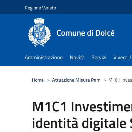
Salta al contenuto principale
Regione Veneto
Comune di Dolcè
Amministrazione
Novità
Servizi
Vivere 
Home
>
Attuazione Misure Pnrr
>
M1C1 Invest
M1C1 Investimen
identità digitale