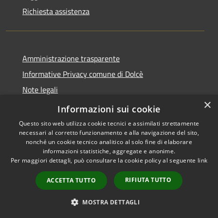
Richiesta assistenza
Amministrazione trasparente
Informative Privacy comune di Dolcè
Note legali
×
Dichiarazione di accessibilità
Informazioni sui cookie
Questo sito web utilizza cookie tecnici e assimilati strettamente
necessari al corretto funzionamento e alla navigazione del sito,
nonché un cookie tecnico analitico al solo fine di elaborare
informazioni statistiche, aggregate e anonime.
RSS
Copyright © 2026 • Comune di
Per maggiori dettagli, può consultare la cookie policy al seguente
link
Accessibilità
Dolcè • Powered by
Privacy
Municipium
Accesso
•
RIFIUTA TUTTO
ACCETTA TUTTO
Cookie
redazione
Mappa del sito
MOSTRA DETTAGLI