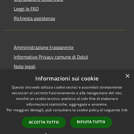
Leggi le FAQ
Richiesta assistenza
Amministrazione trasparente
Informative Privacy comune di Dolcè
Note legali
×
Dichiarazione di accessibilità
Informazioni sui cookie
Questo sito web utilizza cookie tecnici e assimilati strettamente
necessari al corretto funzionamento e alla navigazione del sito,
nonché un cookie tecnico analitico al solo fine di elaborare
informazioni statistiche, aggregate e anonime.
RSS
Copyright © 2026 • Comune di
Per maggiori dettagli, può consultare la cookie policy al seguente
link
Accessibilità
Dolcè • Powered by
Privacy
Municipium
Accesso
•
RIFIUTA TUTTO
ACCETTA TUTTO
Cookie
redazione