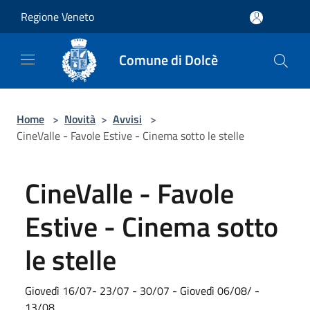
Salta al contenuto principale
Regione Veneto
Comune di Dolcè
Home
>
Novità
>
Avvisi
>
CineValle - Favole Estive - Cinema sotto le stelle
CineValle - Favole
Estive - Cinema sotto
le stelle
Giovedì 16/07- 23/07 - 30/07 - Giovedì 06/08/ -
13/08