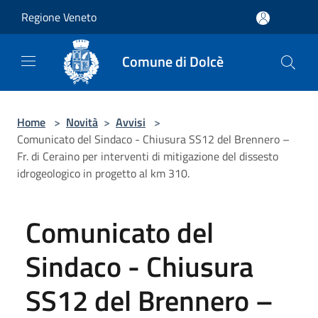
Salta al contenuto principale
Regione Veneto
Comune di Dolcè
Home
>
Novità
>
Avvisi
>
Comunicato del Sindaco - Chiusura SS12 del Brennero –
Fr. di Ceraino per interventi di mitigazione del dissesto
idrogeologico in progetto al km 310.
Comunicato del
Sindaco - Chiusura
SS12 del Brennero –