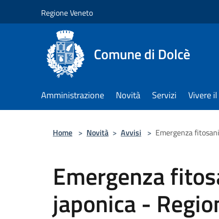
Salta al contenuto principale
Regione Veneto
Comune di Dolcè
Amministrazione
Novità
Servizi
Vivere 
Home
>
Novità
>
Avvisi
>
Emergenza fitosani
Emergenza fitosa
japonica - Regi