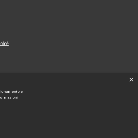
olcè
×
nzionamento e
nformazioni
Municipium
Accesso redazione
 di Dolcè • Powered by
•