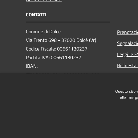
CONTATTI
Comune di Dolcè
Prenotaz
Via Trento 698 - 37020 Dolcè (Vr)
Segnalazi
Codice Fiscale: 00661130237
Leggi le 
Partita IVA: 00661130237
Richiesta
IBAN:
IT59O0503459440000000031000
PEC:
info@pec.comunedolce.it
Questo sito 
Centralino Unico: 045.729.00.22
alla navig
RSS
Accessibilità
Privacy
Cookie
Mappa de