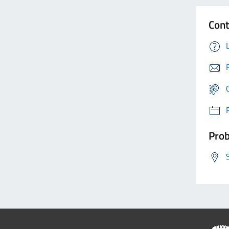
Cont
Prob