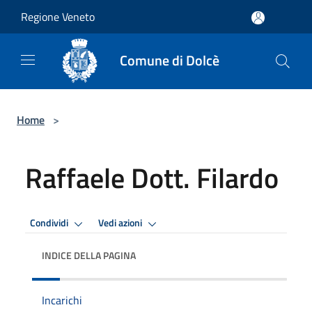
Salta al contenuto principale
Regione Veneto
Comune di Dolcè
Home
>
Raffaele Dott. Filardo
Condividi
Vedi azioni
INDICE DELLA PAGINA
Incarichi