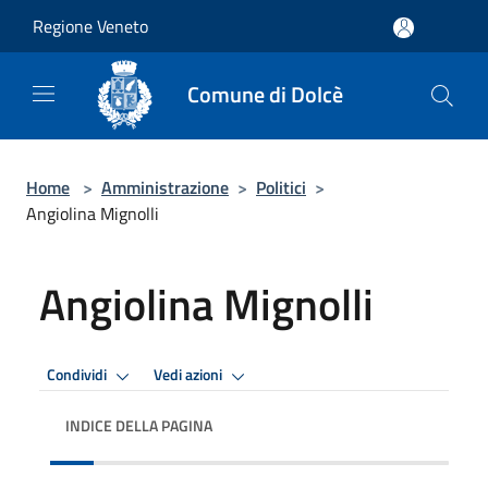
Salta al contenuto principale
Regione Veneto
Comune di Dolcè
Home
>
Amministrazione
>
Politici
>
Angiolina Mignolli
Angiolina Mignolli
Condividi
Vedi azioni
INDICE DELLA PAGINA