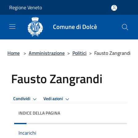
Salta al contenuto principale
Regione Veneto
Comune di Dolcè
Home
>
Amministrazione
>
Politici
>
Fausto Zangrandi
Fausto Zangrandi
Condividi
Vedi azioni
INDICE DELLA PAGINA
Incarichi