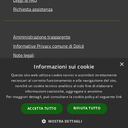
Leggi le FAQ
Richiesta assistenza
Amministrazione trasparente
Informative Privacy comune di Dolcè
Note legali
×
Dichiarazione di accessibilità
Informazioni sui cookie
Questo sito web utilizza cookie tecnici e assimilati strettamente
necessari al corretto funzionamento e alla navigazione del sito,
nonché un cookie tecnico analitico al solo fine di elaborare
informazioni statistiche, aggregate e anonime.
RSS
Copyright © 2026 • Comune di
Per maggiori dettagli, può consultare la cookie policy al seguente
link
Accessibilità
Dolcè • Powered by
Privacy
Municipium
Accesso
•
RIFIUTA TUTTO
ACCETTA TUTTO
Cookie
redazione
Mappa del sito
MOSTRA DETTAGLI