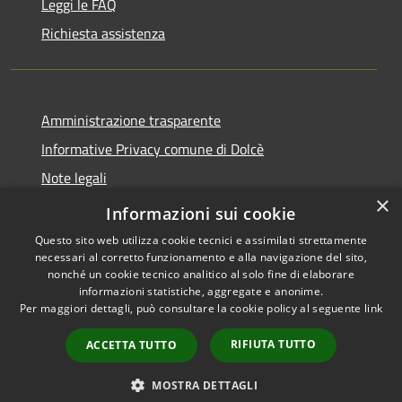
Leggi le FAQ
Richiesta assistenza
Amministrazione trasparente
Informative Privacy comune di Dolcè
Note legali
×
Dichiarazione di accessibilità
Informazioni sui cookie
Questo sito web utilizza cookie tecnici e assimilati strettamente
necessari al corretto funzionamento e alla navigazione del sito,
nonché un cookie tecnico analitico al solo fine di elaborare
informazioni statistiche, aggregate e anonime.
RSS
Copyright © 2026 • Comune di
Per maggiori dettagli, può consultare la cookie policy al seguente
link
Accessibilità
Dolcè • Powered by
Privacy
Municipium
Accesso
•
RIFIUTA TUTTO
ACCETTA TUTTO
Cookie
redazione
Mappa del sito
MOSTRA DETTAGLI