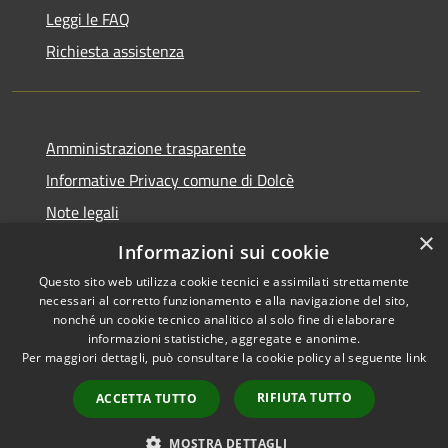
Leggi le FAQ
Richiesta assistenza
Amministrazione trasparente
Informative Privacy comune di Dolcè
Note legali
×
Dichiarazione di accessibilità
Informazioni sui cookie
Questo sito web utilizza cookie tecnici e assimilati strettamente
necessari al corretto funzionamento e alla navigazione del sito,
nonché un cookie tecnico analitico al solo fine di elaborare
informazioni statistiche, aggregate e anonime.
RSS
Copyright © 2026 • Comune di
Per maggiori dettagli, può consultare la cookie policy al seguente
link
Accessibilità
Dolcè • Powered by
Privacy
Municipium
Accesso
•
RIFIUTA TUTTO
ACCETTA TUTTO
Cookie
redazione
Mappa del sito
MOSTRA DETTAGLI