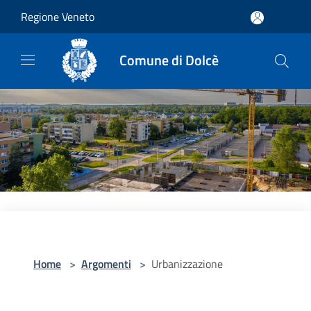
Salta al contenuto principale
Regione Veneto
Comune di Dolcè
Home
>
Argomenti
>
Urbanizzazione