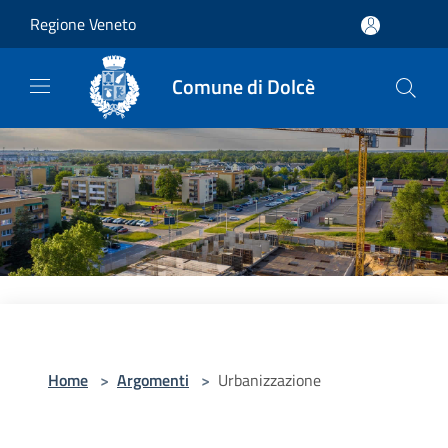
Salta al contenuto principale
Regione Veneto
Comune di Dolcè
Home
>
Argomenti
>
Urbanizzazione