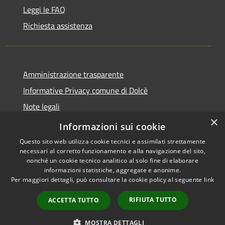
Leggi le FAQ
Richiesta assistenza
Amministrazione trasparente
Informative Privacy comune di Dolcè
Note legali
×
Dichiarazione di accessibilità
Informazioni sui cookie
Questo sito web utilizza cookie tecnici e assimilati strettamente
necessari al corretto funzionamento e alla navigazione del sito,
nonché un cookie tecnico analitico al solo fine di elaborare
informazioni statistiche, aggregate e anonime.
RSS
Copyright © 2026 • Comune di
Per maggiori dettagli, può consultare la cookie policy al seguente
link
Accessibilità
Dolcè • Powered by
Privacy
Municipium
Accesso
•
RIFIUTA TUTTO
ACCETTA TUTTO
Cookie
redazione
Mappa del sito
MOSTRA DETTAGLI