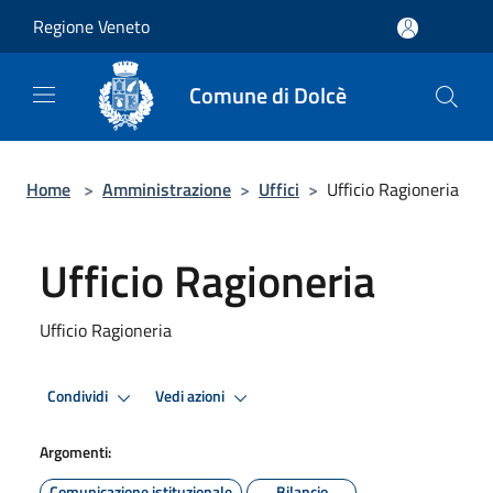
Salta al contenuto principale
Regione Veneto
Comune di Dolcè
Home
>
Amministrazione
>
Uffici
>
Ufficio Ragioneria
Ufficio Ragioneria
Ufficio Ragioneria
Condividi
Vedi azioni
Argomenti:
Comunicazione istituzionale
Bilancio