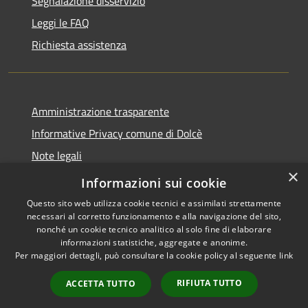
Segnalazione disservizio
Leggi le FAQ
Richiesta assistenza
Amministrazione trasparente
Informative Privacy comune di Dolcè
Note legali
×
Dichiarazione di accessibilità
Informazioni sui cookie
Questo sito web utilizza cookie tecnici e assimilati strettamente
necessari al corretto funzionamento e alla navigazione del sito,
nonché un cookie tecnico analitico al solo fine di elaborare
informazioni statistiche, aggregate e anonime.
RSS
Copyright © 2026 • Comune di
Per maggiori dettagli, può consultare la cookie policy al seguente
link
Accessibilità
Dolcè • Powered by
Privacy
Municipium
Accesso
•
RIFIUTA TUTTO
ACCETTA TUTTO
Cookie
redazione