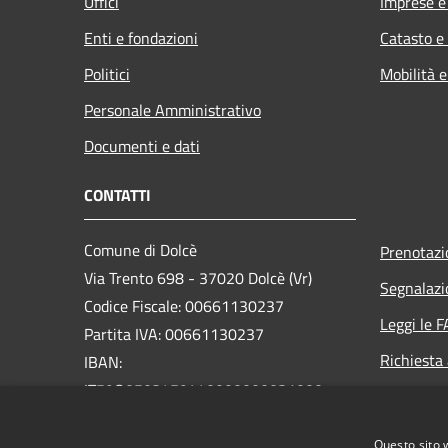
Uffici
Imprese 
Enti e fondazioni
Catasto e
Politici
Mobilità e
Personale Amministrativo
Documenti e dati
CONTATTI
Comune di Dolcè
Prenotaz
Via Trento 698 - 37020 Dolcè (Vr)
Segnalazi
Codice Fiscale: 00661130237
Leggi le 
Partita IVA: 00661130237
Richiesta
IBAN:
IT59O0503459440000000031000
PEC:
info@pec.comunedolce.it
Questo sito 