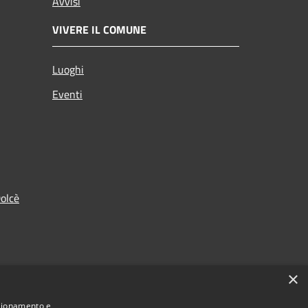
Avvisi
VIVERE IL COMUNE
Luoghi
Eventi
olcè
×
nzionamento e