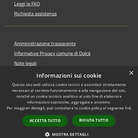
Leggi le FAQ
Richiesta assistenza
Amministrazione trasparente
Informative Privacy comune di Dolcè
Note legali
×
Dichiarazione di accessibilità
Informazioni sui cookie
Questo sito web utilizza cookie tecnici e assimilati strettamente
necessari al corretto funzionamento e alla navigazione del sito,
nonché un cookie tecnico analitico al solo fine di elaborare
informazioni statistiche, aggregate e anonime.
RSS
Copyright © 2026 • Comune di
Per maggiori dettagli, può consultare la cookie policy al seguente
link
Accessibilità
Dolcè • Powered by
Privacy
Municipium
Accesso
•
RIFIUTA TUTTO
ACCETTA TUTTO
Cookie
redazione
Mappa del sito
MOSTRA DETTAGLI