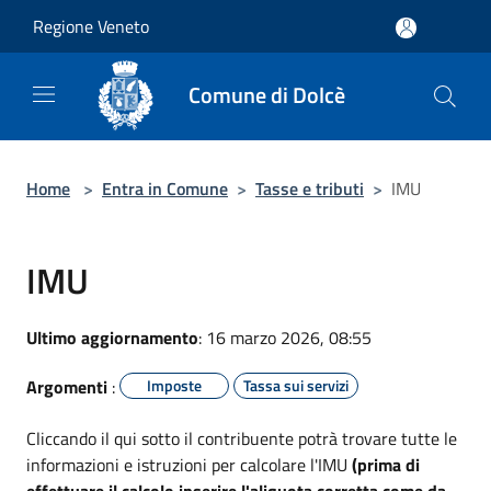
Salta al contenuto principale
Regione Veneto
Comune di Dolcè
Home
>
Entra in Comune
>
Tasse e tributi
>
IMU
IMU
Ultimo aggiornamento
: 16 marzo 2026, 08:55
Argomenti
:
Imposte
Tassa sui servizi
Cliccando il qui sotto il contribuente potrà trovare tutte le
informazioni e istruzioni per calcolare l'IMU
(prima di
effettuare il calcolo inserire l'aliquota corretta come da