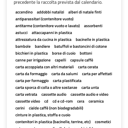
precedente la raccolta prevista dal calendario.
accendino
addobbi natalizi
alberi di natale finti
antiparassitari (contenitore vuoto)
antitarme (contenitore vuoto e lavato)
assorbenti
astucci
attaccapanni in plastica
attrezzatura da cucina in plastica
bacinelle in plastica
bambole
bandiere
batuffoli e bastoncini di cotone
bicchieri in plastica
borse di cuoio
bottoni
canne per irrigazione
capelli
capsule caffè
carta accoppiata con altri materiali
carta cerata
carta da formaggio
carta da salumi
carta per affettati
carta per formaggio
carta plastificata
carta sporca di colla o altre sostanze
carta unta
carta vetrata
cassette audio
cassette audio e video
cassette video
cd
cd e cd-rom
cera
ceramica
cerini
cialde caffè (non biodegradabili)
cinture in plastica, stoffa e cuoio
contenitori in plastica (bacinelle, terrine, etc)
cosmetici