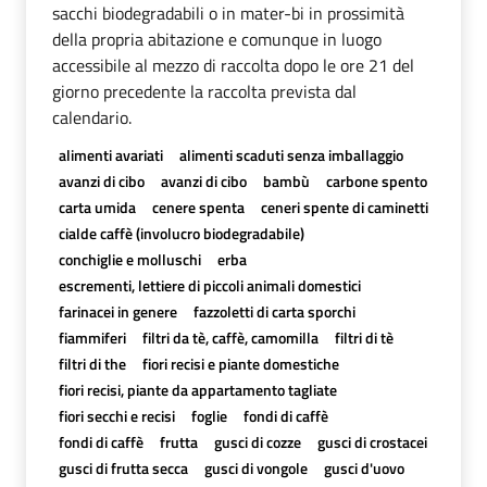
sacchi biodegradabili o in mater-bi in prossimità
della propria abitazione e comunque in luogo
accessibile al mezzo di raccolta dopo le ore 21 del
giorno precedente la raccolta prevista dal
calendario.
alimenti avariati
alimenti scaduti senza imballaggio
avanzi di cibo
avanzi di cibo
bambù
carbone spento
carta umida
cenere spenta
ceneri spente di caminetti
cialde caffè (involucro biodegradabile)
conchiglie e molluschi
erba
escrementi, lettiere di piccoli animali domestici
farinacei in genere
fazzoletti di carta sporchi
fiammiferi
filtri da tè, caffè, camomilla
filtri di tè
filtri di the
fiori recisi e piante domestiche
fiori recisi, piante da appartamento tagliate
fiori secchi e recisi
foglie
fondi di caffè
fondi di caffè
frutta
gusci di cozze
gusci di crostacei
gusci di frutta secca
gusci di vongole
gusci d'uovo