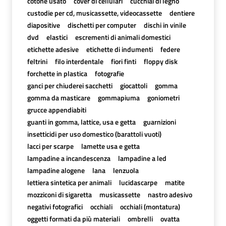
cotone usato
cover di cellulari
cucchiai di legno
custodie per cd, musicassette, videocassette
dentiere
diapositive
dischetti per computer
dischi in vinile
dvd
elastici
escrementi di animali domestici
etichette adesive
etichette di indumenti
federe
feltrini
filo interdentale
fiori finti
floppy disk
forchette in plastica
fotografie
ganci per chiuderei sacchetti
giocattoli
gomma
gomma da masticare
gommapiuma
goniometri
grucce appendiabiti
guanti in gomma, lattice, usa e getta
guarnizioni
insetticidi per uso domestico (barattoli vuoti)
lacci per scarpe
lamette usa e getta
lampadine a incandescenza
lampadine a led
lampadine alogene
lana
lenzuola
lettiera sintetica per animali
lucidascarpe
matite
mozziconi di sigaretta
musicassette
nastro adesivo
negativi fotografici
occhiali
occhiali (montatura)
oggetti formati da più materiali
ombrelli
ovatta