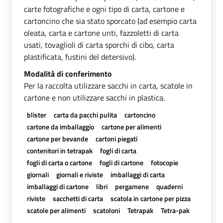
carte fotografiche e ogni tipo di carta, cartone e
cartoncino che sia stato sporcato (ad esempio carta
oleata, carta e cartone unti, fazzoletti di carta
usati, tovaglioli di carta sporchi di cibo, carta
plastificata, fustini del detersivo).
Modalità di conferimento
Per la raccolta utilizzare sacchi in carta, scatole in
cartone e non utilizzare sacchi in plastica.
blister
carta da pacchi pulita
cartoncino
cartone da imballaggio
cartone per alimenti
cartone per bevande
cartoni piegati
contenitori in tetrapak
fogli di carta
fogli di carta o cartone
fogli di cartone
fotocopie
giornali
giornali e riviste
imballaggi di carta
imballaggi di cartone
libri
pergamene
quaderni
riviste
sacchetti di carta
scatola in cartone per pizza
scatole per alimenti
scatoloni
Tetrapak
Tetra-pak