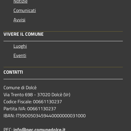
Notizie
Comunicati
Avvisi
VIVERE IL COMUNE
Luoghi
Eventi
CONTATTI
Comune di Dolcè
Via Trento 698 - 37020 Dolcè (Vr)
Codice Fiscale: 00661130237
Partita IVA: 00661130237
IBAN: IT59O0503459440000000031000
PEC:
info@pec.comunedolce.it