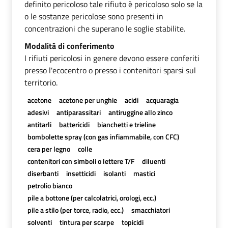
definito pericoloso tale rifiuto è pericoloso solo se la
o le sostanze pericolose sono presenti in
concentrazioni che superano le soglie stabilite.
Modalità di conferimento
I rifiuti pericolosi in genere devono essere conferiti
presso l'ecocentro o presso i contenitori sparsi sul
territorio.
acetone
acetone per unghie
acidi
acquaragia
adesivi
antiparassitari
antiruggine allo zinco
antitarli
battericidi
bianchetti e trieline
bombolette spray (con gas infiammabile, con CFC)
cera per legno
colle
contenitori con simboli o lettere T/F
diluenti
diserbanti
insetticidi
isolanti
mastici
petrolio bianco
pile a bottone (per calcolatrici, orologi, ecc.)
pile a stilo (per torce, radio, ecc.)
smacchiatori
solventi
tintura per scarpe
topicidi