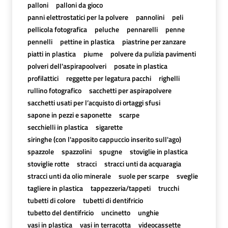
palloni
palloni da gioco
panni elettrostatici per la polvere
pannolini
peli
pellicola fotografica
peluche
pennarelli
penne
pennelli
pettine in plastica
piastrine per zanzare
piatti in plastica
piume
polvere da pulizia pavimenti
polveri dell'aspirapoolveri
posate in plastica
profilattici
reggette per legatura pacchi
righelli
rullino fotografico
sacchetti per aspirapolvere
sacchetti usati per l’acquisto di ortaggi sfusi
sapone in pezzi e saponette
scarpe
secchielli in plastica
sigarette
siringhe (con l'apposito cappuccio inserito sull'ago)
spazzole
spazzolini
spugne
stoviglie in plastica
stoviglie rotte
stracci
stracci unti da acquaragia
stracci unti da olio minerale
suole per scarpe
sveglie
tagliere in plastica
tappezzeria/tappeti
trucchi
tubetti di colore
tubetti di dentifricio
tubetto del dentifricio
uncinetto
unghie
vasi in plastica
vasi in terracotta
videocassette