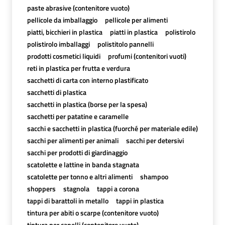
paste abrasive (contenitore vuoto)
pellicole da imballaggio
pellicole per alimenti
piatti, bicchieri in plastica
piatti in plastica
polistirolo
polistirolo imballaggi
polistitolo pannelli
prodotti cosmetici liquidi
profumi (contenitori vuoti)
reti in plastica per frutta e verdura
sacchetti di carta con interno plastificato
sacchetti di plastica
sacchetti in plastica (borse per la spesa)
sacchetti per patatine e caramelle
sacchi e sacchetti in plastica (fuorché per materiale edile)
sacchi per alimenti per animali
sacchi per detersivi
sacchi per prodotti di giardinaggio
scatolette e lattine in banda stagnata
scatolette per tonno e altri alimenti
shampoo
shoppers
stagnola
tappi a corona
tappi di barattoli in metallo
tappi in plastica
tintura per abiti o scarpe (contenitore vuoto)
tintura per capelli (contenitore vuoto)