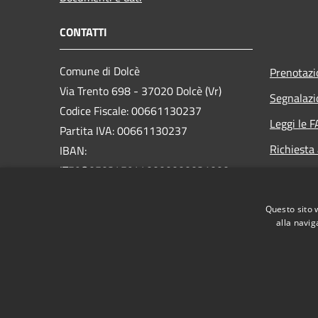
CONTATTI
Comune di Dolcè
Prenotaz
Via Trento 698 - 37020 Dolcè (Vr)
Segnalazi
Codice Fiscale: 00661130237
Leggi le 
Partita IVA: 00661130237
Richiesta
IBAN:
IT59O0503459440000000031000
PEC:
info@pec.comunedolce.it
Questo sito 
Centralino Unico: 045.729.00.22
alla navig
RSS
Accessibilità
Privacy
Cookie
Mappa de