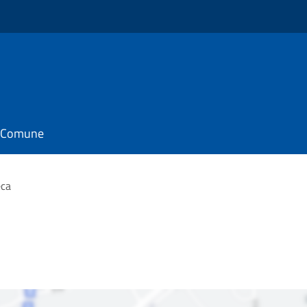
il Comune
eca