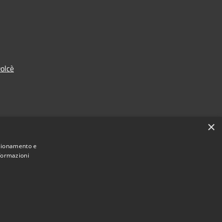
olcè
×
nzionamento e
nformazioni
Municipium
Accesso redazione
 di Dolcè • Powered by
•