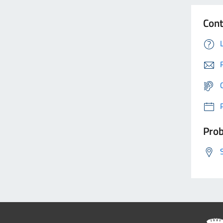
Cont
Prob