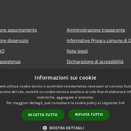
ione appuntamento
Amministrazione trasparente
one disservizio
Informative Privacy comune di D
FAQ
Note legali
 assistenza
Dichiarazione di accessibilità
Informazioni sui cookie
web utilizza cookie tecnici e assimilati strettamente necessari al corretto fu
azione del sito, nonché un cookie tecnico analitico al solo fine di elaborare i
statistiche, aggregate e anonime.
Per maggiori dettagli, può consultare la cookie policy al seguente
link
RIFIUTA TUTTO
ACCETTA TUTTO
l sito
Copyright © 2026 • Comune
MOSTRA DETTAGLI