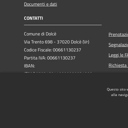
Documenti e dati
CONTATTI
Comune di Dolcè
Prenotaz
Via Trento 698 - 37020 Dolcè (Vr)
Segnalazi
Codice Fiscale: 00661130237
Leggi le 
Partita IVA: 00661130237
Richiesta
IBAN:
IT59O0503459440000000031000
PEC:
info@pec.comunedolce.it
Questo sito 
Centralino Unico: 045.729.00.22
alla navig