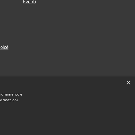
Eventi
olcè
×
nzionamento e
nformazioni