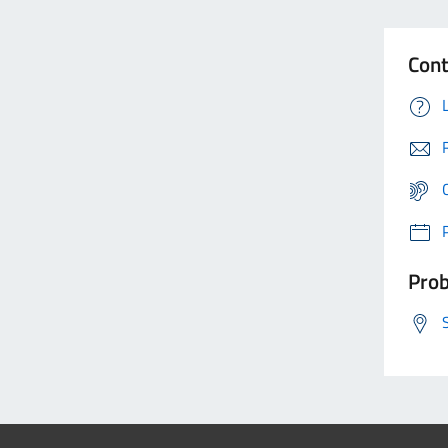
Cont
Prob