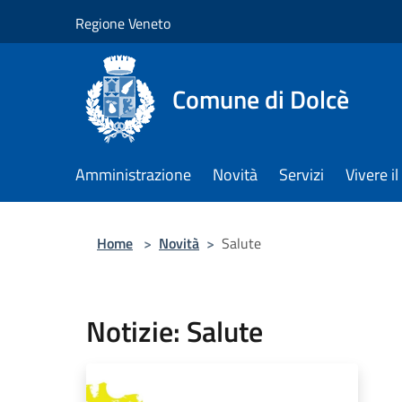
Salta al contenuto principale
Regione Veneto
Comune di Dolcè
Amministrazione
Novità
Servizi
Vivere 
Home
>
Novità
>
Salute
Notizie: Salute