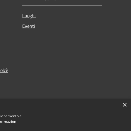
Luoghi
Eventi
olcè
×
nzionamento e
nformazioni