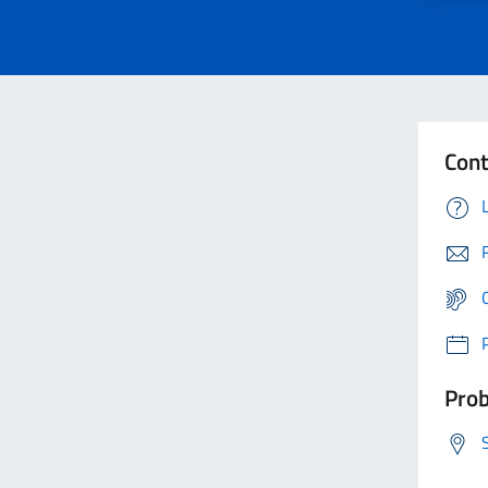
Cont
Prob