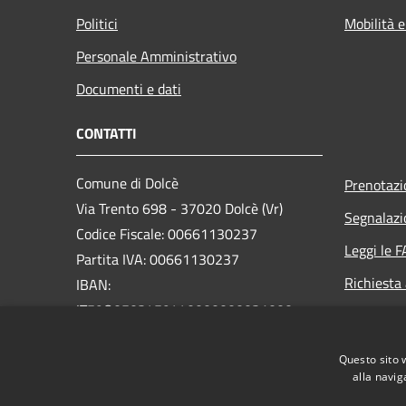
Politici
Mobilità e
Personale Amministrativo
Documenti e dati
CONTATTI
Comune di Dolcè
Prenotaz
Via Trento 698 - 37020 Dolcè (Vr)
Segnalazi
Codice Fiscale: 00661130237
Leggi le 
Partita IVA: 00661130237
Richiesta
IBAN:
IT59O0503459440000000031000
PEC:
info@pec.comunedolce.it
Questo sito 
Centralino Unico: 045.729.00.22
alla navig