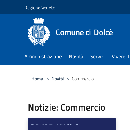
Salta al contenuto principale
Regione Veneto
Comune di Dolcè
Amministrazione
Novità
Servizi
Vivere 
Home
>
Novità
>
Commercio
Notizie: Commercio