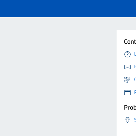
Cont
Prob