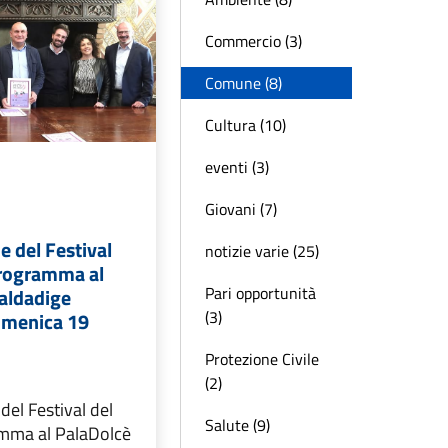
Commercio (3)
Comune (8)
Cultura (10)
eventi (3)
Giovani (7)
e del Festival
notizie varie (25)
programma al
Pari opportunità
Valdadige
(3)
omenica 19
Protezione Civile
(2)
del Festival del
Salute (9)
amma al PalaDolcè