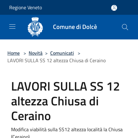
Salta al contenuto principale
Regione Veneto
Comune di Dolcè
Home
>
Novità
>
Comunicati
>
LAVORI SULLA SS 12 altezza Chiusa di Ceraino
LAVORI SULLA SS 12
altezza Chiusa di
Ceraino
Modifica viabilità sulla SS12 altezza località la Chiusa
(Ceraino)