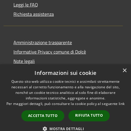
Leggi le FAQ
Richiesta assistenza
Amministrazione trasparente
Informative Privacy comune di Dolcè
Note legali
×
Dichiarazione di accessibilità
Informazioni sui cookie
Questo sito web utilizza cookie tecnici e assimilati strettamente
necessari al corretto funzionamento e alla navigazione del sito,
nonché un cookie tecnico analitico al solo fine di elaborare
informazioni statistiche, aggregate e anonime.
RSS
Copyright © 2026 • Comune di
Per maggiori dettagli, può consultare la cookie policy al seguente
link
Accessibilità
Dolcè • Powered by
Privacy
Municipium
Accesso
•
RIFIUTA TUTTO
ACCETTA TUTTO
Cookie
redazione
Mappa del sito
MOSTRA DETTAGLI