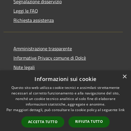
Segnalazione disservizio
Leggi le FAQ
Richiesta assistenza
Amministrazione trasparente
Informative Privacy comune di Dolcè
Note legali
×
Dichiarazione di accessibilità
Informazioni sui cookie
Questo sito web utilizza cookie tecnici e assimilati strettamente
necessari al corretto funzionamento e alla navigazione del sito,
nonché un cookie tecnico analitico al solo fine di elaborare
informazioni statistiche, aggregate e anonime.
RSS
Copyright © 2026 • Comune di
Per maggiori dettagli, può consultare la cookie policy al seguente
link
Accessibilità
Dolcè • Powered by
Privacy
Municipium
Accesso
•
RIFIUTA TUTTO
ACCETTA TUTTO
Cookie
redazione