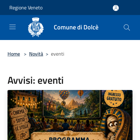
Salta al contenuto principale
Regione Veneto
Comune di Dolcè
Home
>
Novità
>
eventi
Avvisi: eventi