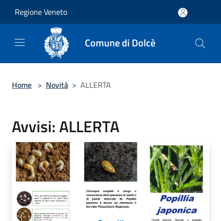
Salta al contenuto principale
Regione Veneto
Comune di Dolcè
Home
>
Novità
>
ALLERTA
Avvisi: ALLERTA