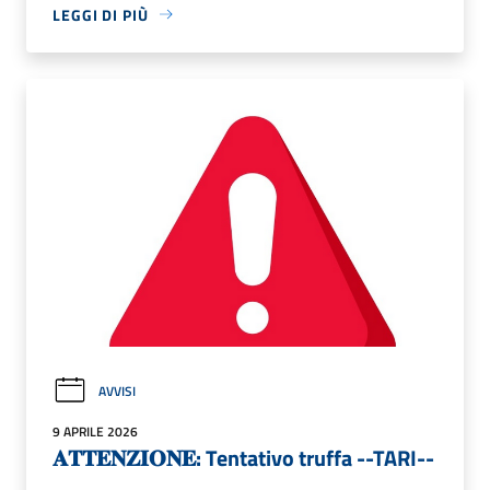
LEGGI DI PIÙ
AVVISI
9 APRILE 2026
𝐀𝐓𝐓𝐄𝐍𝐙𝐈𝐎𝐍𝐄: Tentativo truffa --TARI--