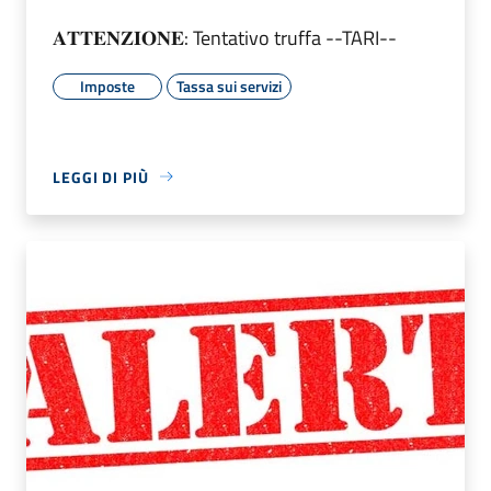
𝐀𝐓𝐓𝐄𝐍𝐙𝐈𝐎𝐍𝐄: Tentativo truffa --TARI--
Imposte
Tassa sui servizi
LEGGI DI PIÙ