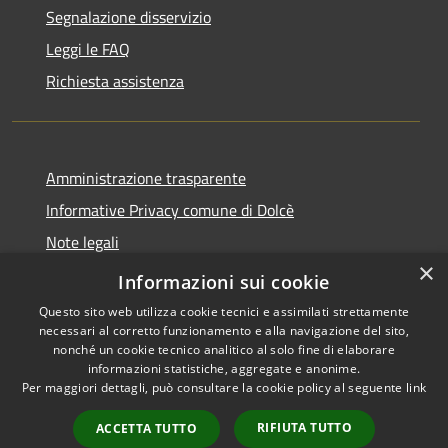
Segnalazione disservizio
Leggi le FAQ
Richiesta assistenza
Amministrazione trasparente
Informative Privacy comune di Dolcè
Note legali
×
Dichiarazione di accessibilità
Informazioni sui cookie
Questo sito web utilizza cookie tecnici e assimilati strettamente
necessari al corretto funzionamento e alla navigazione del sito,
nonché un cookie tecnico analitico al solo fine di elaborare
informazioni statistiche, aggregate e anonime.
RSS
Copyright © 2026 • Comune di
Per maggiori dettagli, può consultare la cookie policy al seguente
link
Accessibilità
Dolcè • Powered by
Privacy
Municipium
Accesso
•
RIFIUTA TUTTO
ACCETTA TUTTO
Cookie